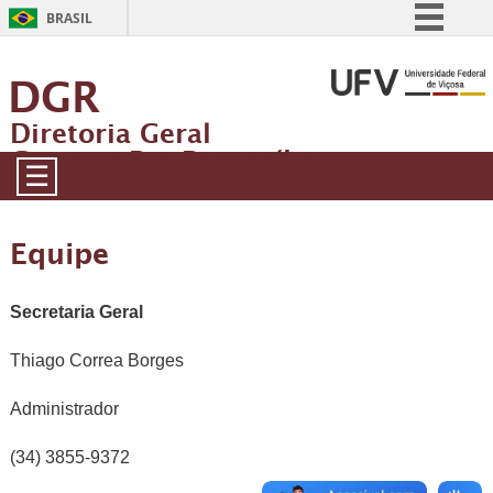
BRASIL
Simplifique!
DGR
Comunica BR
Diretoria Geral
Participe
Campus Rio Paranaíba
Acesso à informação
☰
Legislação
Canais
Equipe
Secretaria Geral
Thiago Correa Borges
Administrador
(34) 3855-9372